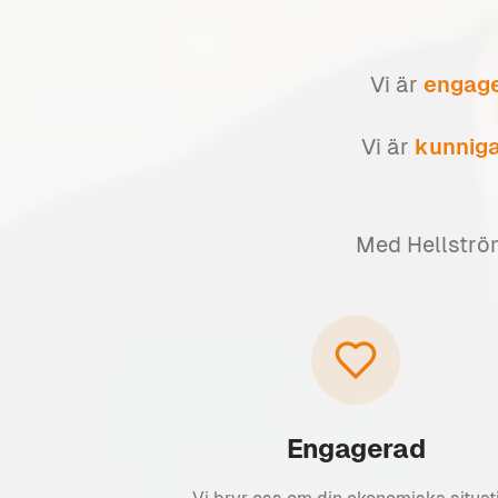
Vi är
engag
Vi är
kunnig
Med Hellström 
Engagerad