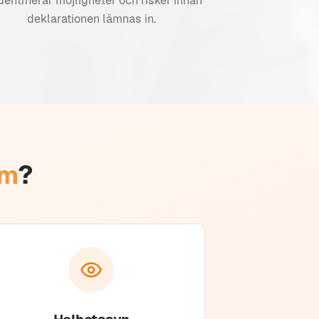
identifierar möjligheter och risker innan
deklarationen lämnas in.
lm
?