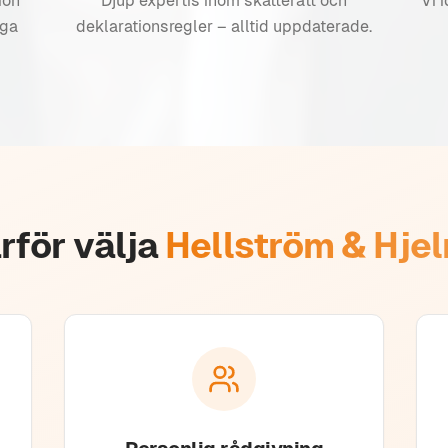
ion
Djup expertis inom skatterätt och
Vi 
iga
deklarationsregler – alltid uppdaterade.
rför välja
Hellström & Hje