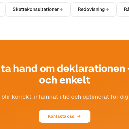
Skattekonsultationer
Redovisning
Rå
 ta hand om deklarationen 
och enkelt
llt blir korrekt, inlämnat i tid och optimerat för dig
Kontakta oss