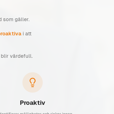
ad som gäller.
roaktiva
i att
lir värdefull.
Proaktiv